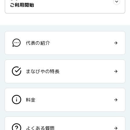
ご利用開始
042-633-9166
が市役所です。
にご連絡ください。
まずは、ご相談の内容をていねいにお聞きし、お気持ちを
受けとめます。
市役所で「通所受給者証」を申請する方法をわかりやすく
お伝えします。
守秘義務を厳守しますので、安心してご連絡ください。
保護者様のご負担を軽減させていただくために送迎を行っ
それから、まなびやでできること、まなびやの願いをお伝
ております。
えします。そのうえで、まなびやがお子さんの成長、発達
受給者証とは、児童発達支援や放課後等デイサービスなど
「考えがうまくまとまらないからドキドキする」とか、
代表の紹介
のうえでお役に立てるかどうかをご判断ください。
「障害児通所支援」に通うために、お住まいの自治体(市
「こんな質問したらおかしいのかな」とか気になさらず、
お仕事、家事でお忙しいときでも、たまの休息時間をつく
区町村)から交付される証明書のことです。
ちょっぴり勇気を出してご連絡されてみてください。お子
りたいときでも、安心してご利用いただけるサービスを提
しつこい勧誘、利用しなくてはならないような圧はかけま
さまのためですし、何よりも話すことでスッキリしたり、
供しております。
せんので、ご安心ください(笑)。
受給者証を申請するには、以下のうちどれか１つを取得す
受けとめてもらって安心したりすることもありますので、
まなびやの特長
る必要となります。
どんな悩みでもお話しください。
無料の面談、見学、体験のご予約は「お問い合わせ」から
どうぞ！
◼︎診断書（小児科医、脳神経外科、精神科、心療内科
料金
等）
お忙しい保護者様のために、オンライン面談も可能ですの
◼︎意見書（小児科医、脳神経外科、精神科、心療内科
で、お申し付けくださいね。
等）
◼︎就学相談会議結果通知書（小学校入学前に教育委員
よくある質問
会より通知が来た場合）