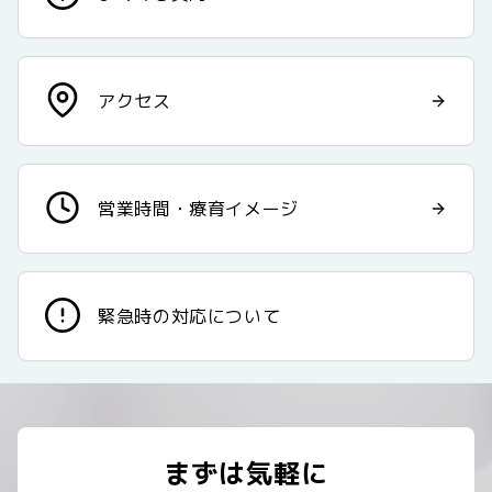
◼︎発達検査の結果（療育センター、教育センター、保
健福祉センター、心理相談、臨床心理士、専門家等）
◼︎療育手帳・障害者手帳
アクセス
申請後、取得まで２～3週間かかると言われています。し
かし、受給者証が無くても、申請したその日からご利用い
ただけることがほとんどです。
営業時間・療育イメージ
申請の仕方については、詳しくご説明しますのでご安心く
ださいね。
緊急時の対応について
まずは気軽に