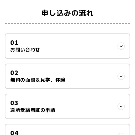
申し込みの流れ
01
お問い合わせ
02
以下の連絡手段から、お好きなものをお選びください。
無料の面談＆見学、体験
メール
03
ぜひ、まなびやへお越しください。どんな場所で、どんな
当サイトの
無料相談
もしくは
見学申し込み
フォームからご
通所受給者証の申請
ことをするのかわかり安心できるはずです。
連絡ください。
保護者様だけでも、お子様とご一緒でも、どちらでも大丈
電話
04
夫です。
まなびやに通うことを決めた場合、次に行っていただくの