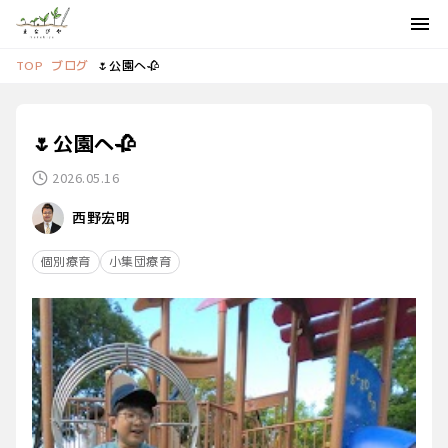
ブログ
🌷公園へ🥀
TOP
🌷公園へ🥀
2026.05.16
西野宏明
個別療育
小集団療育