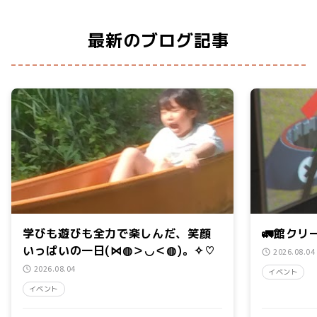
最新のブログ記事
学びも遊びも全力で楽しんだ、笑顔
🚛館クリ
いっぱいの一日(⋈◍＞◡＜◍)。✧♡
2026.08.04
2026.08.04
イベント
イベント