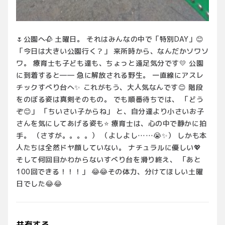
🌷公園へ🥀 土曜日。 それはみんなの中で「特別DAY」😊
「今日は大きい公園行く？」 来所時から、なんだかソワソ
ワ。 療育士も子ども達も、ちょっと遠足気分です💛 公園
に到着すると―― 急に解放される野生。 一直線にアスレ
チックすべり台へ✨ これがもう、大人気なんです😊 階段
をのぼる姿は真剣そのもの。 でも順番待ちでは、 「どう
ぞ😊」 「ちいさい子からね」 と、自分達より小さいお子
さんを気にしてあげる姿も⭐ 療育士は、心の中で静かに拍
手。 （さすが。。。。） （よしよし……😭✨） しかも本
人たちは全然ドヤ顔していない。 ナチュラルに優しい💖
そして何回目かわからないすべり台を滑り終え、 「あと
100回できる！！！」 😂😂その体力、分けてほしい土曜
日でした😂😂
共有する